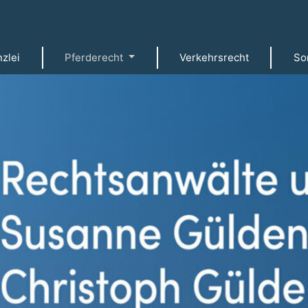
nzlei
Pferderecht
Verkehrsrecht
So